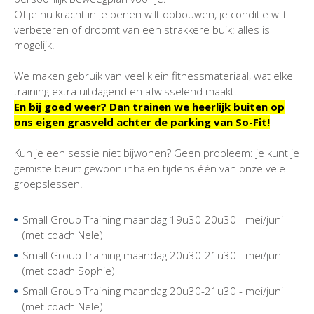
Of je nu kracht in je benen wilt opbouwen, je conditie wilt
verbeteren of droomt van een strakkere buik: alles is
mogelijk!
We maken gebruik van veel klein fitnessmateriaal, wat elke
training extra uitdagend en afwisselend maakt.
En bij goed weer? Dan trainen we heerlijk buiten op
ons eigen grasveld achter de parking van So-Fit!
Kun je een sessie niet bijwonen? Geen probleem: je kunt je
gemiste beurt gewoon inhalen tijdens één van onze vele
groepslessen.
Small Group Training maandag 19u30-20u30 - mei/juni
(met coach Nele)
Small Group Training maandag 20u30-21u30 - mei/juni
(met coach Sophie)
Small Group Training maandag 20u30-21u30 - mei/juni
(met coach Nele)